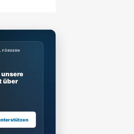
L FÖRDERN
 unsere
t über
unterstützen