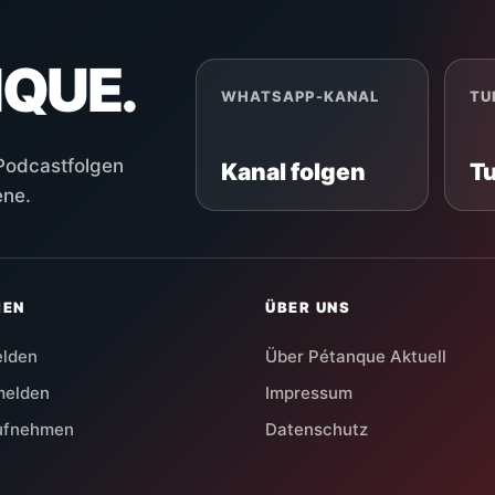
NQUE.
WHATSAPP-KANAL
TU
 Podcastfolgen
Kanal folgen
T
ene.
HEN
ÜBER UNS
elden
Über Pétanque Aktuell
melden
Impressum
aufnehmen
Datenschutz