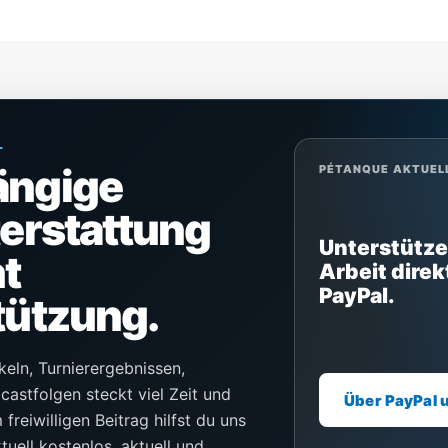
L
ängige
PÉTANQUE AKTUEL
terstattung
Unterstütze
t
Arbeit direk
PayPal.
tützung.
keln, Turnierergebnissen,
castfolgen steckt viel Zeit und
Über PayPal 
freiwilligen Beitrag hilfst du uns
uell kostenlos, aktuell und