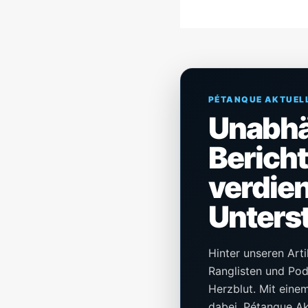
PÉTANQUE AKTUEL
Unabh
Berich
verdien
Unters
Hinter unseren Arti
Ranglisten und Pod
Herzblut. Mit einem 
dabei, Pétanque Akt