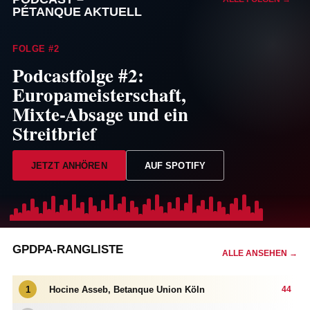
PÉTANQUE AKTUELL
FOLGE #2
Podcastfolge #2:
Europameisterschaft,
Mixte-Absage und ein
Streitbrief
JETZT ANHÖREN
AUF SPOTIFY
GPDPA-RANGLISTE
ALLE ANSEHEN →
1
Hocine Asseb, Betanque Union Köln
44