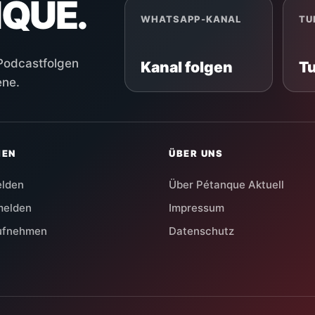
NQUE.
WHATSAPP-KANAL
TU
 Podcastfolgen
Kanal folgen
T
ene.
HEN
ÜBER UNS
elden
Über Pétanque Aktuell
melden
Impressum
aufnehmen
Datenschutz