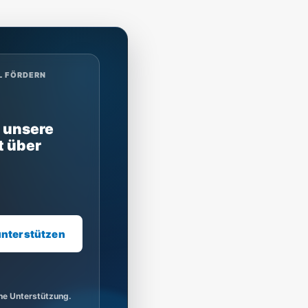
L FÖRDERN
 unsere
t über
unterstützen
ine Unterstützung.