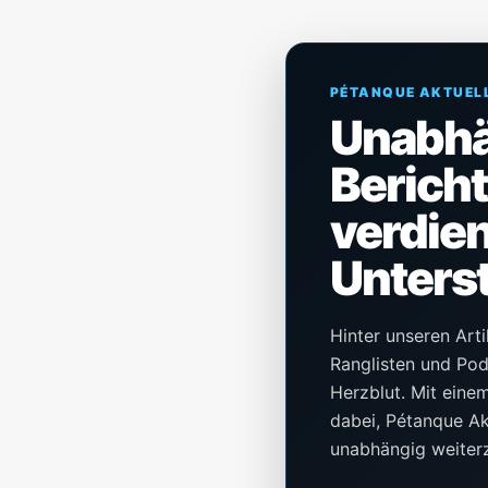
PÉTANQUE AKTUEL
Unabh
Berich
verdien
Unters
Hinter unseren Arti
Ranglisten und Pod
Herzblut. Mit einem 
dabei, Pétanque Akt
unabhängig weiter