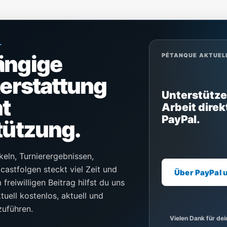
L
ängige
PÉTANQUE AKTUEL
terstattung
Unterstütze
t
Arbeit direk
PayPal.
tützung.
keln, Turnierergebnissen,
castfolgen steckt viel Zeit und
Über PayPal 
freiwilligen Beitrag hilfst du uns
uell kostenlos, aktuell und
zuführen.
Vielen Dank für de