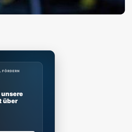
L FÖRDERN
 unsere
t über