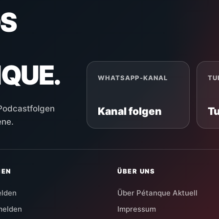
S
NQUE.
WHATSAPP-KANAL
TU
 Podcastfolgen
Kanal folgen
T
ene.
HEN
ÜBER UNS
elden
Über Pétanque Aktuell
melden
Impressum