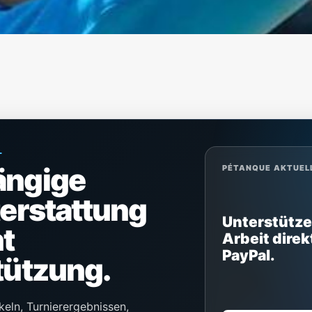
L
ängige
PÉTANQUE AKTUEL
terstattung
Unterstütze
t
Arbeit direk
PayPal.
tützung.
keln, Turnierergebnissen,