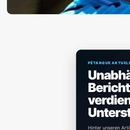
PÉTANQUE AKTUEL
Unabh
Berich
verdien
Unters
Hinter unseren Arti