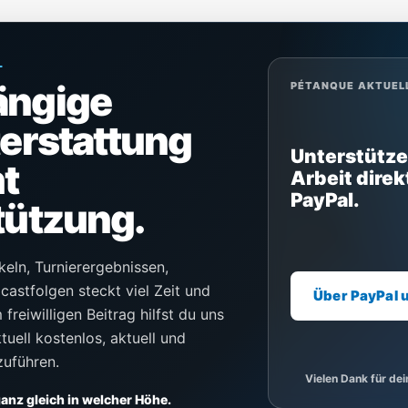
L
ängige
PÉTANQUE AKTUEL
terstattung
Unterstütze
t
Arbeit direk
PayPal.
tützung.
keln, Turnierergebnissen,
castfolgen steckt viel Zeit und
Über PayPal 
freiwilligen Beitrag hilfst du uns
uell kostenlos, aktuell und
zuführen.
Vielen Dank für de
 ganz gleich in welcher Höhe.