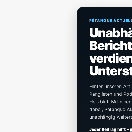
PÉTANQUE AKTUEL
Unabh
Berich
verdien
Unters
Hinter unseren Arti
Ranglisten und Pod
Herzblut. Mit einem 
dabei, Pétanque Akt
unabhängig weiter
Jeder Beitrag hilft –