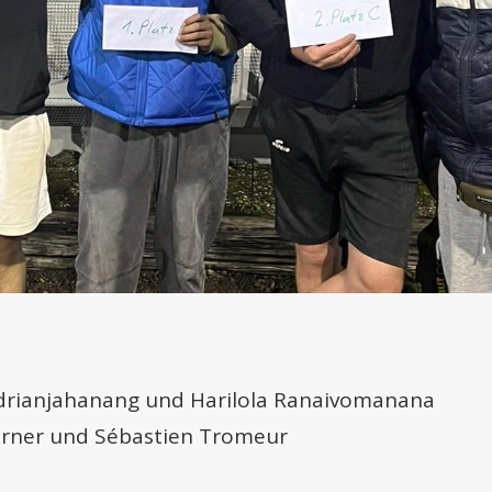
mdrianjahanang und Harilola Ranaivomanana
Ferner und Sébastien Tromeur