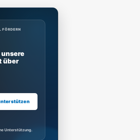
L FÖRDERN
 unsere
t über
unterstützen
ine Unterstützung.