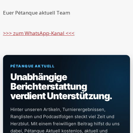
Euer Pétanque aktuell Team
>>> zum WhatsApp-Kanal <<<
PÉTANQUE AKTUELL
Unabhängige
Berichterstattung
verdient Unterstützung.
Hinter unseren Artikeln, Turnierergebnissen,
Ranglisten und Podcastfolgen steckt viel Zeit und
Herzblut. Mit einem freiwilligen Beitrag hilfst du uns
dabei, Pétanque Aktuell kostenlos, aktuell und