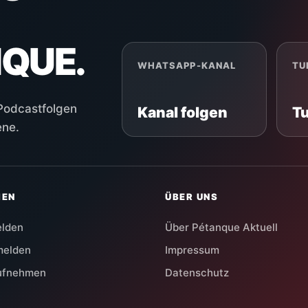
NQUE.
WHATSAPP-KANAL
TU
 Podcastfolgen
Kanal folgen
T
ene.
HEN
ÜBER UNS
elden
Über Pétanque Aktuell
melden
Impressum
aufnehmen
Datenschutz