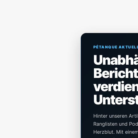
PÉTANQUE AKTUEL
Unabh
Berich
verdien
Unters
Hinter unseren Arti
Ranglisten und Pod
Herzblut. Mit einem 