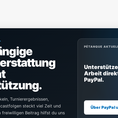
L
ängige
PÉTANQUE AKTUEL
terstattung
Unterstütze
t
Arbeit direk
PayPal.
tützung.
keln, Turnierergebnissen,
castfolgen steckt viel Zeit und
Über PayPal 
freiwilligen Beitrag hilfst du uns