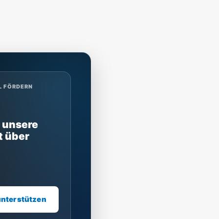
L FÖRDERN
 unsere
t über
unterstützen