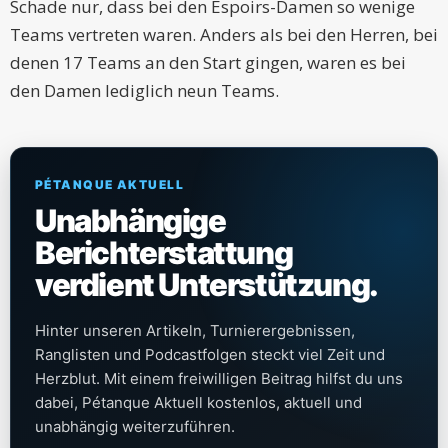
Schade nur, dass bei den Espoirs-Damen so wenige
Teams vertreten waren. Anders als bei den Herren, bei
denen 17 Teams an den Start gingen, waren es bei
den Damen lediglich neun Teams.
PÉTANQUE AKTUELL
Unabhängige
Berichterstattung
verdient Unterstützung.
Hinter unseren Artikeln, Turnierergebnissen,
Ranglisten und Podcastfolgen steckt viel Zeit und
Herzblut. Mit einem freiwilligen Beitrag hilfst du uns
dabei, Pétanque Aktuell kostenlos, aktuell und
unabhängig weiterzuführen.