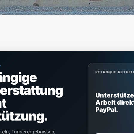
L
ängige
PÉTANQUE AKTUEL
terstattung
Unterstütze
t
Arbeit direk
PayPal.
tützung.
keln, Turnierergebnissen,