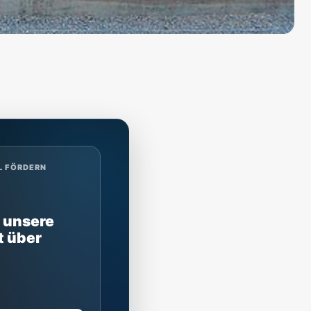
L FÖRDERN
 unsere
t über