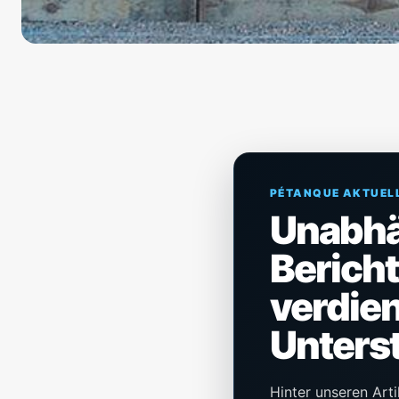
PÉTANQUE AKTUEL
Unabh
Berich
verdien
Unters
Hinter unseren Arti