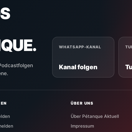
S
NQUE.
WHATSAPP-KANAL
TU
 Podcastfolgen
Kanal folgen
T
ene.
HEN
ÜBER UNS
elden
Über Pétanque Aktuell
melden
Impressum