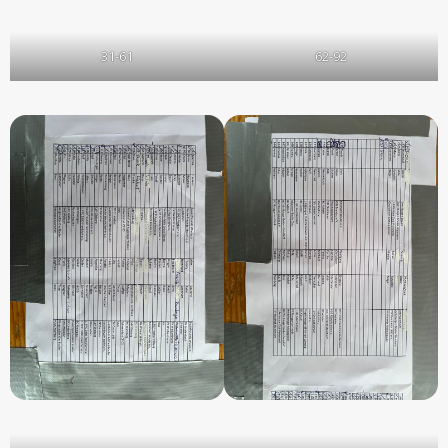
31-61
62-92