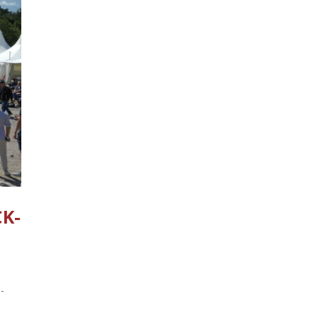
K-T
-