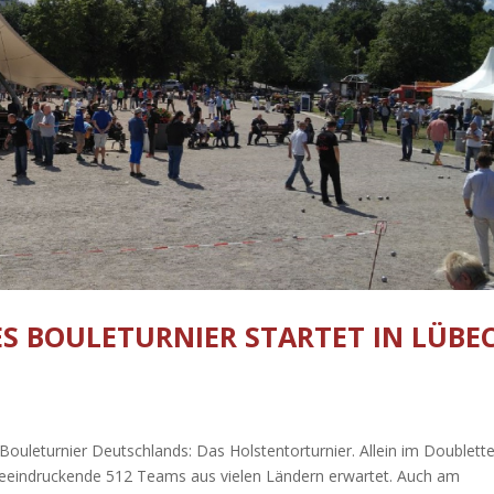
 BOULETURNIER STARTET IN LÜBEC
ouleturnier Deutschlands: Das Holstentorturnier. Allein im Doublette
beeindruckende 512 Teams aus vielen Ländern erwartet. Auch am