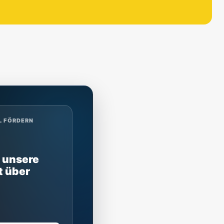
L FÖRDERN
 unsere
t über