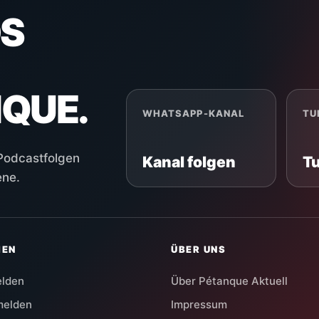
S
NQUE.
WHATSAPP-KANAL
TU
 Podcastfolgen
Kanal folgen
T
ene.
HEN
ÜBER UNS
elden
Über Pétanque Aktuell
melden
Impressum