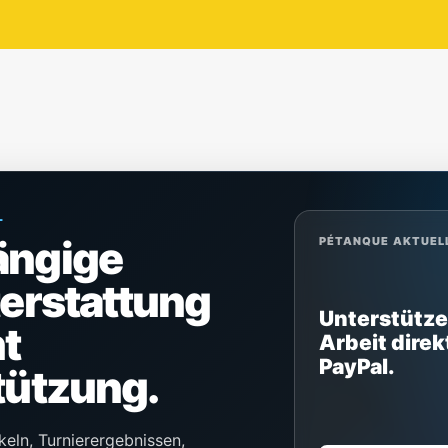
L
ängige
PÉTANQUE AKTUEL
terstattung
Unterstütze
t
Arbeit direk
PayPal.
tützung.
keln, Turnierergebnissen,