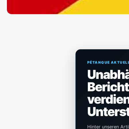
PÉTANQUE AKTUEL
Unabh
Berich
verdien
Unters
Hinter unseren Arti