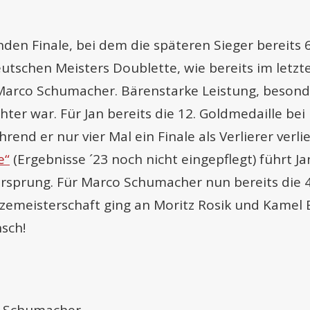
en Finale, bei dem die späteren Sieger bereits 6
eutschen Meisters Doublette, wie bereits im letzt
arco Schumacher. Bärenstarke Leistung, besonde
chter war. Für Jan bereits die 12. Goldmedaille be
end er nur vier Mal ein Finale als Verlierer verli
e“
(Ergebnisse ´23 noch nicht eingepflegt) führt J
rsprung. Für Marco Schumacher nun bereits die 
Vizemeisterschaft ging an Moritz Rosik und Kamel
sch!