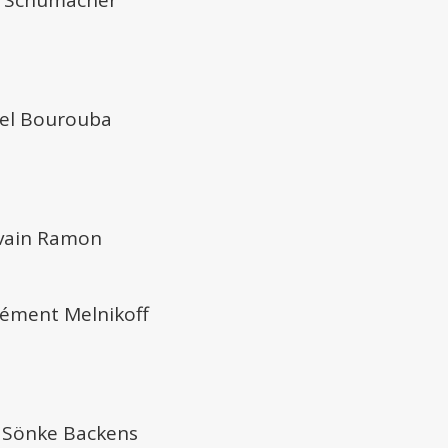
o Schumacher
mel Bourouba
lvain Ramon
Clément Melnikoff
/ Sönke Backens