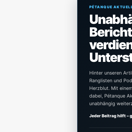
PÉTANQUE AKTUEL
Unabh
Berich
verdien
Unters
Hinter unseren Arti
Ranglisten und Pod
Herzblut. Mit einem 
dabei, Pétanque Akt
unabhängig weiter
Jeder Beitrag hilft –