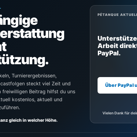
L
ängige
PÉTANQUE AKTUEL
terstattung
Unterstütze
t
Arbeit direk
PayPal.
tützung.
keln, Turnierergebnissen,
castfolgen steckt viel Zeit und
Über PayPal 
freiwilligen Beitrag hilfst du uns
uell kostenlos, aktuell und
zuführen.
Vielen Dank für de
 ganz gleich in welcher Höhe.