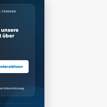
L FÖRDERN
 unsere
t über
unterstützen
ine Unterstützung.