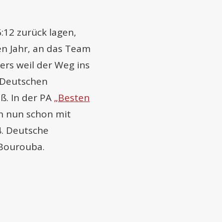
:12 zurück lagen,
en Jahr, an das Team
rs weil der Weg ins
i Deutschen
eß. In der PA
„Besten
an nun schon mit
4. Deutsche
 Bourouba.