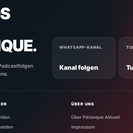
S
NQUE.
WHATSAPP-KANAL
TU
 Podcastfolgen
Kanal folgen
T
ene.
HEN
ÜBER UNS
elden
Über Pétanque Aktuell
melden
Impressum