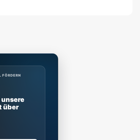
L FÖRDERN
 unsere
t über