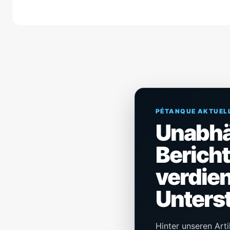
PÉTANQUE AKTUEL
Unabh
Berich
verdien
Unters
Hinter unseren Arti