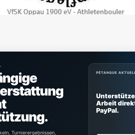
L
ängige
PÉTANQUE AKTUEL
terstattung
Unterstütze
t
Arbeit direk
PayPal.
tützung.
keln, Turnierergebnissen,