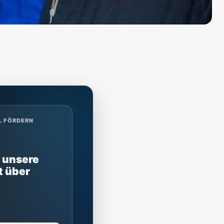
L FÖRDERN
 unsere
t über