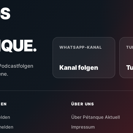
S
NQUE.
WHATSAPP-KANAL
TU
 Podcastfolgen
Kanal folgen
T
ene.
HEN
ÜBER UNS
elden
Über Pétanque Aktuell
melden
Impressum