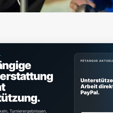
L
ängige
PÉTANQUE AKTUEL
terstattung
Unterstütze
t
Arbeit direk
PayPal.
tützung.
keln, Turnierergebnissen,