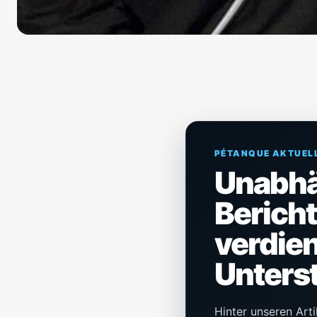
PÉTANQUE AKTUEL
Unabh
Berich
verdien
Unters
Hinter unseren Arti