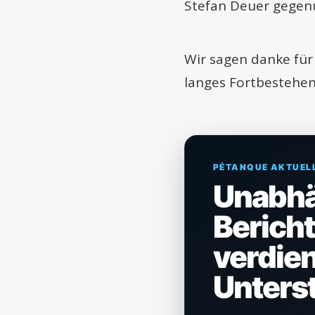
Stefan Deuer gegenü
Wir sagen danke für
langes Fortbestehen
PÉTANQUE AKTUEL
Unabh
Berich
verdien
Unters