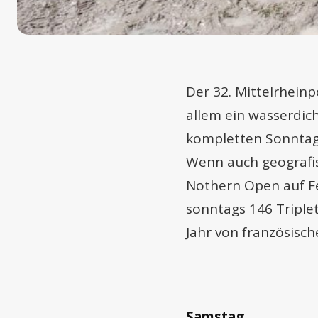
Der 32. Mittelrhein
allem ein wasserdic
kompletten Sonntag
Wenn auch geografis
Nothern Open auf F
sonntags 146 Triple
Jahr von französisc
Samstag