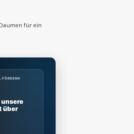
 Daumen für ein
L FÖRDERN
 unsere
t über