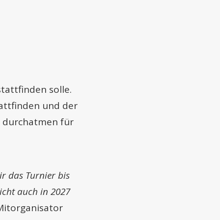
attfinden solle.
attfinden und der
es durchatmen für
r das Turnier bis
icht auch in 2027
Mitorganisator