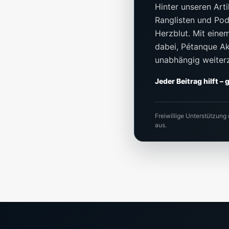
Hinter unseren Arti
Ranglisten und Pod
Herzblut. Mit einem 
dabei, Pétanque Akt
unabhängig weiter
Jeder Beitrag hilft –
Freiwillige Unterstützung
aus.