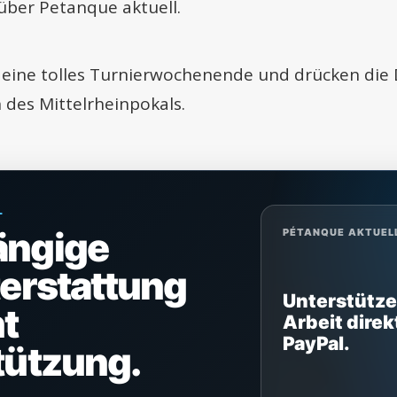
ber Petanque aktuell.
 eine tolles Turnierwochenende und drücken die
 des Mittelrheinpokals.
L
ängige
PÉTANQUE AKTUEL
terstattung
Unterstütze
t
Arbeit direk
PayPal.
tützung.