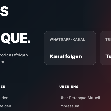
S
NQUE.
WHATSAPP-KANAL
TU
 Podcastfolgen
Kanal folgen
T
ene.
HEN
ÜBER UNS
elden
Über Pétanque Aktuell
melden
Impressum