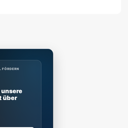
L FÖRDERN
 unsere
t über