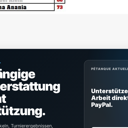
L
ängige
PÉTANQUE AKTUEL
terstattung
Unterstütze
t
Arbeit direk
PayPal.
tützung.
keln, Turnierergebnissen,