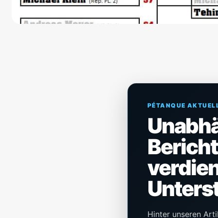
PÉTANQUE AKTUEL
Unabh
Berich
verdien
Unters
Hinter unseren Arti