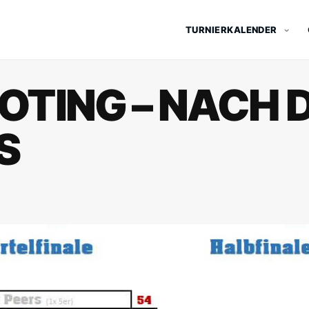
TURNIERKALENDER
TING – NACH 
S