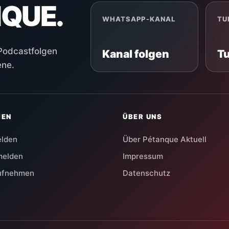
NQUE.
WHATSAPP-KANAL
TU
 Podcastfolgen
Kanal folgen
T
ene.
HEN
ÜBER UNS
elden
Über Pétanque Aktuell
melden
Impressum
aufnehmen
Datenschutz