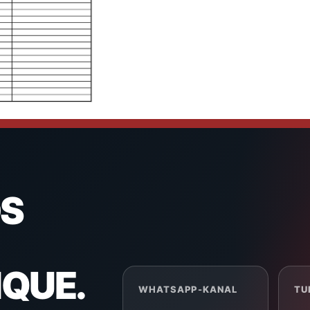
S
NQUE.
WHATSAPP-KANAL
TU