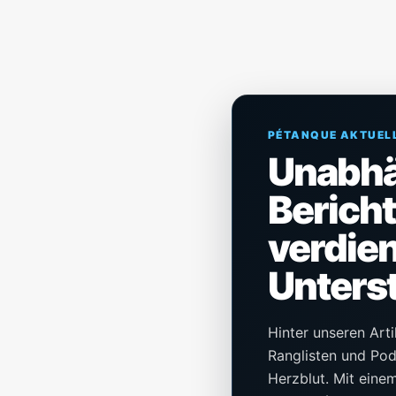
PÉTANQUE AKTUEL
Unabh
Berich
verdien
Unters
Hinter unseren Arti
Ranglisten und Pod
Herzblut. Mit einem 