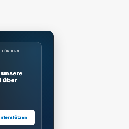
L FÖRDERN
 unsere
t über
unterstützen