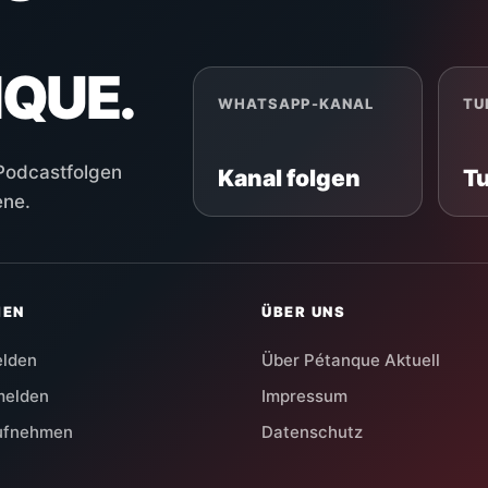
NQUE.
WHATSAPP-KANAL
TU
 Podcastfolgen
Kanal folgen
T
ene.
HEN
ÜBER UNS
elden
Über Pétanque Aktuell
melden
Impressum
aufnehmen
Datenschutz