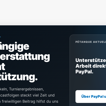
L
ängige
PÉTANQUE AKTUEL
terstattung
Unterstütze
t
Arbeit direk
PayPal.
tützung.
keln, Turnierergebnissen,
castfolgen steckt viel Zeit und
Über PayPal 
freiwilligen Beitrag hilfst du uns