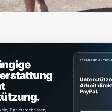
L
ängige
PÉTANQUE AKTUEL
terstattung
Unterstütze
t
Arbeit direk
PayPal.
tützung.
keln, Turnierergebnissen,