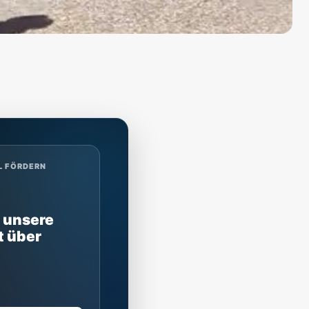
L FÖRDERN
 unsere
t über