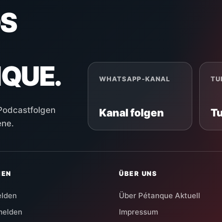
S
NQUE.
WHATSAPP-KANAL
TU
 Podcastfolgen
Kanal folgen
T
ene.
HEN
ÜBER UNS
elden
Über Pétanque Aktuell
melden
Impressum