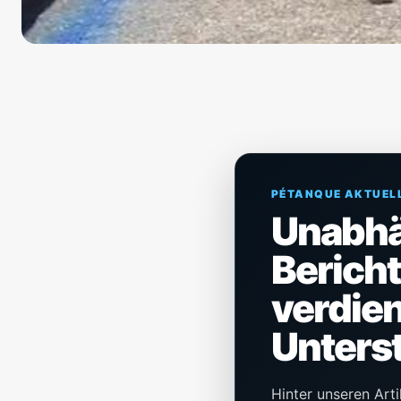
PÉTANQUE AKTUEL
Unabh
Berich
verdien
Unters
Hinter unseren Arti