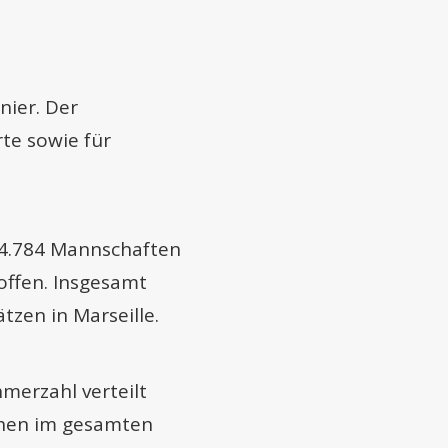
nier. Der
te sowie für
n 4.784 Mannschaften
offen. Insgesamt
tzen in Marseille.
merzahl verteilt
ächen im gesamten