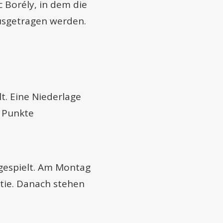
c Borély, in dem die
usgetragen werden.
t. Eine Niederlage
3 Punkte
gespielt. Am Montag
rtie. Danach stehen