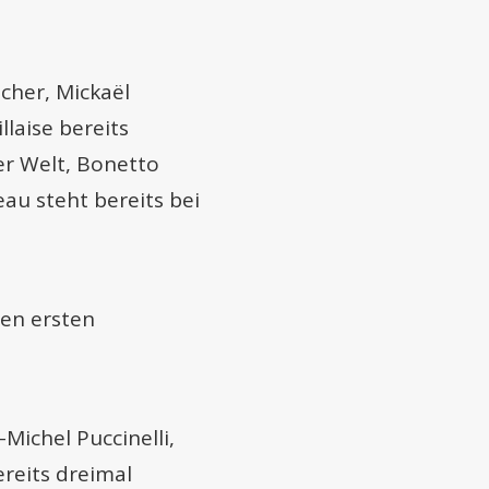
cher, Mickaël
laise bereits
er Welt, Bonetto
au steht bereits bei
den ersten
Michel Puccinelli,
reits dreimal