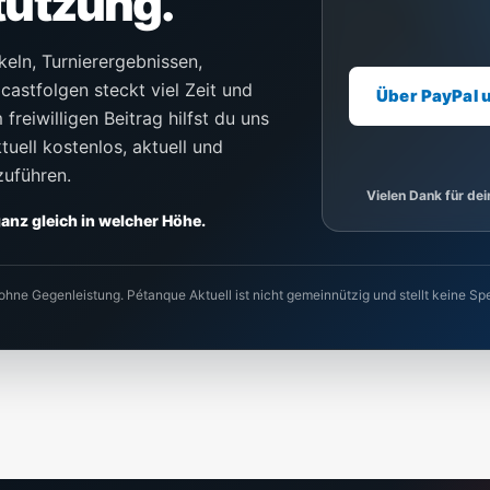
tützung.
keln, Turnierergebnissen,
castfolgen steckt viel Zeit und
Über PayPal 
freiwilligen Beitrag hilfst du uns
uell kostenlos, aktuell und
zuführen.
Vielen Dank für de
 ganz gleich in welcher Höhe.
 ohne Gegenleistung. Pétanque Aktuell ist nicht gemeinnützig und stellt keine