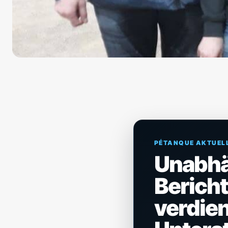
PÉTANQUE AKTUEL
Unabh
Berich
verdien