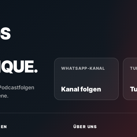
S
NQUE.
WHATSAPP-KANAL
TU
 Podcastfolgen
Kanal folgen
T
ene.
HEN
ÜBER UNS