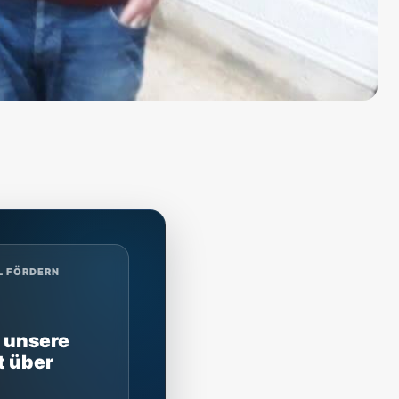
L FÖRDERN
 unsere
t über