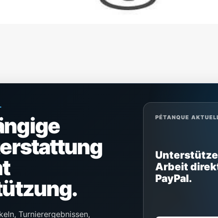
L
ängige
PÉTANQUE AKTUEL
terstattung
Unterstütze
t
Arbeit direk
PayPal.
tützung.
keln, Turnierergebnissen,