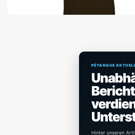
PÉTANQUE AKTUEL
Unabh
Berich
verdien
Unters
Hinter unseren Arti