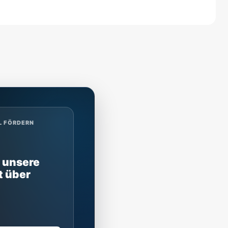
L FÖRDERN
 unsere
t über