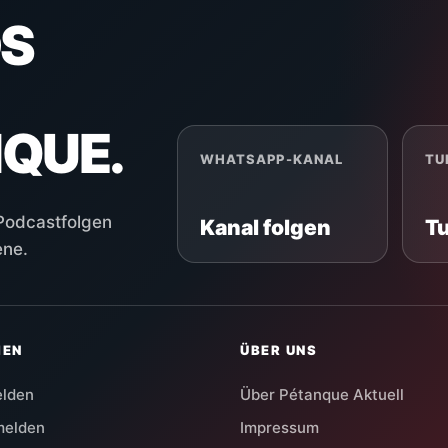
S
NQUE.
WHATSAPP-KANAL
TU
 Podcastfolgen
Kanal folgen
T
ene.
HEN
ÜBER UNS
elden
Über Pétanque Aktuell
melden
Impressum