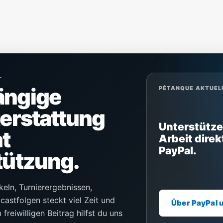
L
ängige
PÉTANQUE AKTUEL
terstattung
Unterstütze
t
Arbeit direk
PayPal.
tützung.
keln, Turnierergebnissen,
castfolgen steckt viel Zeit und
Über PayPal 
freiwilligen Beitrag hilfst du uns