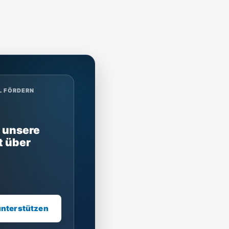
L FÖRDERN
 unsere
t über
unterstützen