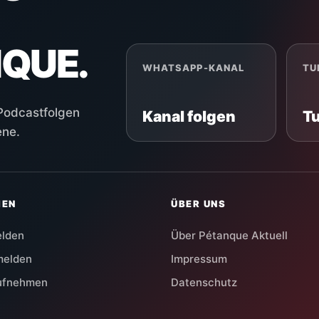
NQUE.
WHATSAPP-KANAL
TU
 Podcastfolgen
Kanal folgen
T
ene.
HEN
ÜBER UNS
elden
Über Pétanque Aktuell
melden
Impressum
aufnehmen
Datenschutz