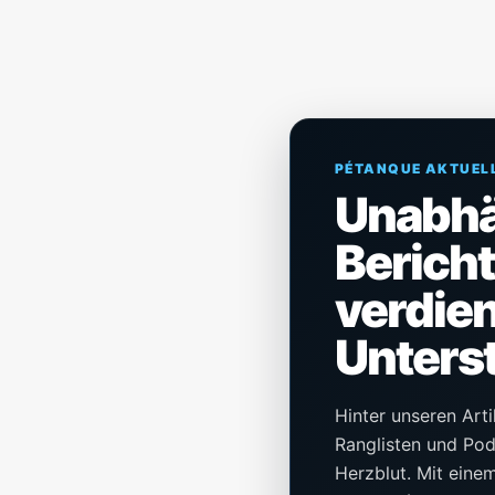
PÉTANQUE AKTUEL
Unabh
Berich
verdien
Unters
Hinter unseren Arti
Ranglisten und Pod
Herzblut. Mit einem 