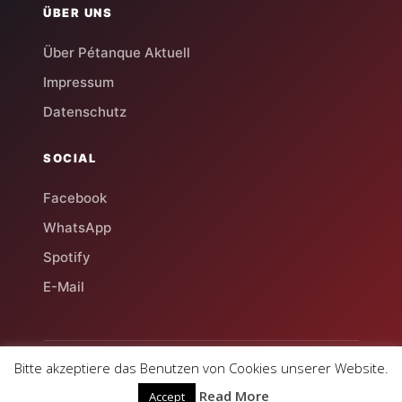
ÜBER UNS
Über Pétanque Aktuell
Impressum
Datenschutz
SOCIAL
Facebook
WhatsApp
Spotify
E-Mail
Bitte akzeptiere das Benutzen von Cookies unserer Website.
© 2026 Pétanque Aktuell
Deutschlands Magazin für Boule & Pétanque
Read More
Accept