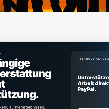
L
ängige
PÉTANQUE AKTUEL
terstattung
Unterstütze
t
Arbeit direk
PayPal.
tützung.
keln, Turnierergebnissen,