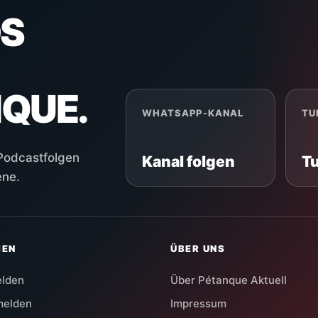
S
NQUE.
WHATSAPP-KANAL
TU
 Podcastfolgen
Kanal folgen
T
ene.
HEN
ÜBER UNS
elden
Über Pétanque Aktuell
melden
Impressum