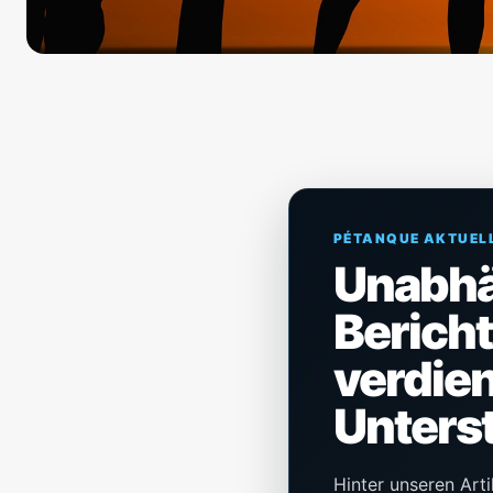
PÉTANQUE AKTUEL
Unabh
Berich
verdien
Unters
Hinter unseren Arti