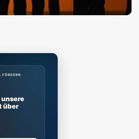
L FÖRDERN
 unsere
t über