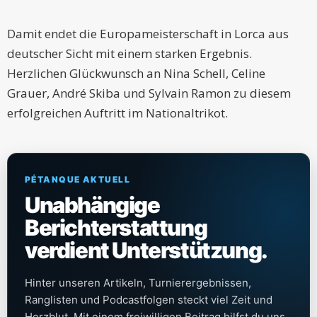
Damit endet die Europameisterschaft in Lorca aus
deutscher Sicht mit einem starken Ergebnis.
Herzlichen Glückwunsch an Nina Schell, Celine
Grauer, André Skiba und Sylvain Ramon zu diesem
erfolgreichen Auftritt im Nationaltrikot.
PÉTANQUE AKTUELL
Unabhängige
Berichterstattung
verdient Unterstützung.
Hinter unseren Artikeln, Turnierergebnissen,
Ranglisten und Podcastfolgen steckt viel Zeit und
Herzblut. Mit einem freiwilligen Beitrag hilfst du uns