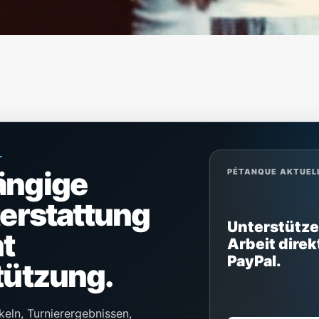
L
ängige
PÉTANQUE AKTUEL
terstattung
Unterstütze
t
Arbeit direk
PayPal.
tützung.
keln, Turnierergebnissen,