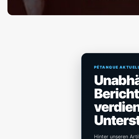
PÉTANQUE AKTUEL
Unabh
Berich
verdien
Unters
Hinter unseren Arti