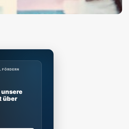
L FÖRDERN
 unsere
t über