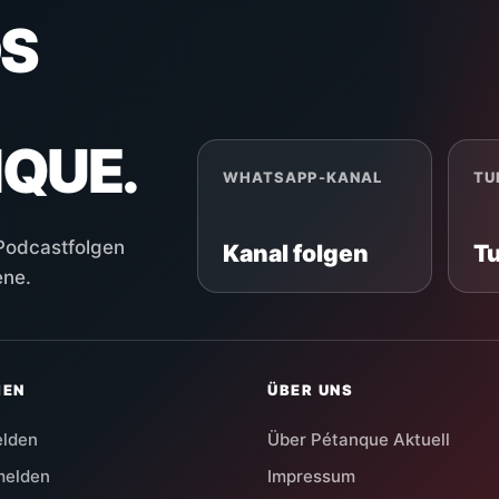
S
NQUE.
WHATSAPP-KANAL
TU
 Podcastfolgen
Kanal folgen
T
ene.
HEN
ÜBER UNS
elden
Über Pétanque Aktuell
melden
Impressum