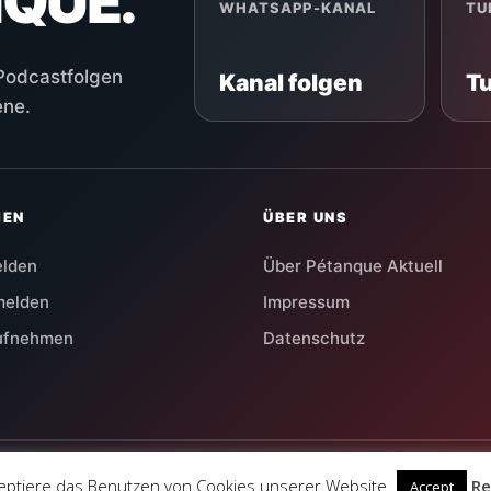
NQUE.
WHATSAPP-KANAL
TU
 Podcastfolgen
Kanal folgen
T
ene.
HEN
ÜBER UNS
elden
Über Pétanque Aktuell
melden
Impressum
aufnehmen
Datenschutz
zeptiere das Benutzen von Cookies unserer Website.
Re
Accept