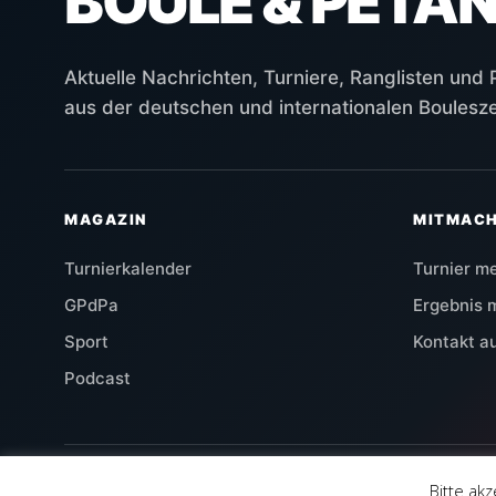
BOULE & PÉTA
Aktuelle Nachrichten, Turniere, Ranglisten und
aus der deutschen und internationalen Boulesz
MAGAZIN
MITMAC
Turnierkalender
Turnier m
GPdPa
Ergebnis 
Sport
Kontakt 
Podcast
© 2026 Pétanque Aktuell
Bitte ak