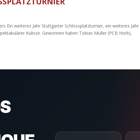
SSPLATZTURNIER
s Ein weiteres Jahr Stuttgarter Schlossplatzturnier, ein weiteres Jahr
spektakulärer Kulisse. Gewonnen haben Tobias Müller (PCB Horb),
S