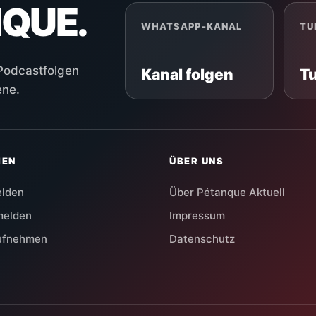
NQUE.
WHATSAPP-KANAL
TU
 Podcastfolgen
Kanal folgen
T
ene.
HEN
ÜBER UNS
elden
Über Pétanque Aktuell
melden
Impressum
aufnehmen
Datenschutz