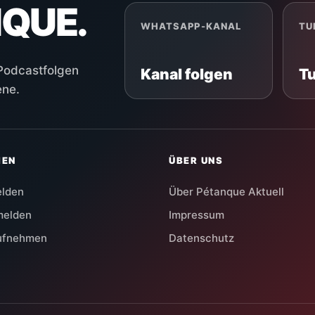
NQUE.
WHATSAPP-KANAL
TU
 Podcastfolgen
Kanal folgen
T
ene.
HEN
ÜBER UNS
elden
Über Pétanque Aktuell
melden
Impressum
aufnehmen
Datenschutz