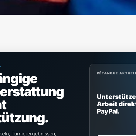
L
ängige
PÉTANQUE AKTUEL
terstattung
Unterstütze
t
Arbeit direk
PayPal.
tützung.
keln, Turnierergebnissen,