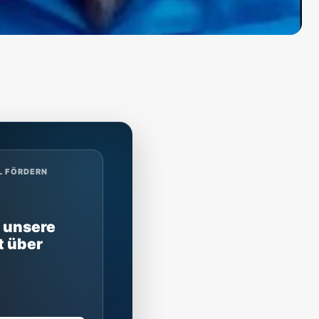
L FÖRDERN
 unsere
t über