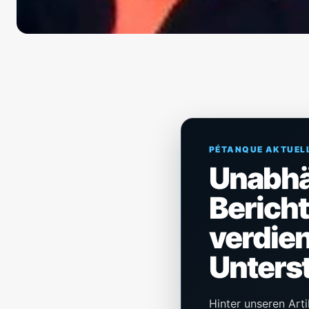
PÉTANQUE AKTUEL
Unabh
Berich
verdien
Unters
Hinter unseren Arti