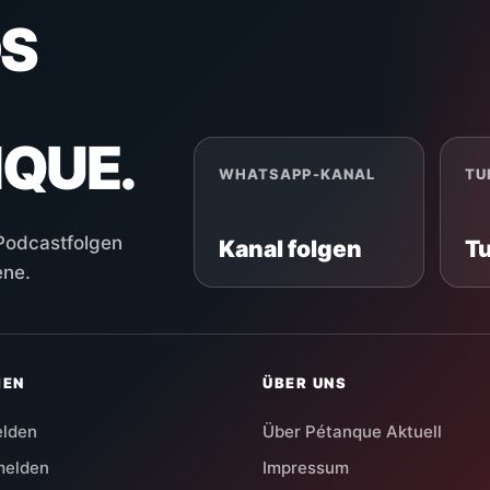
S
NQUE.
WHATSAPP-KANAL
TU
 Podcastfolgen
Kanal folgen
T
ene.
HEN
ÜBER UNS
elden
Über Pétanque Aktuell
melden
Impressum