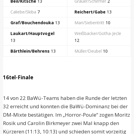
Beil/Kitsche
13
Grauer/Schirmer
2
Caliebe/Skiba
7
Reichert/Gabe
13
Graf/Bouchendouka
13
Mari/Siebentritt
10
Laukart/Hauptvogel
Weißbäcker/Gotha-Jecle
13
12
Bärthlein/Behrens
13
Müller/Deubel
10
16tel-Finale
14 von 22 BaWü-Teams haben die Runde der letzten
32 erreicht und konnten die BaWü-Dominanz bei der
DM-Mixte bestätigen. Im „Horror-Poule“ zogen Moritz
Rosik und Carolin Birkmeyer zwei Mal knapp den
Kürzeren (11:13, 10:13) und schieden somit vorzeitig