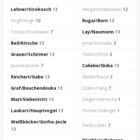
Lehner/Strokosch
13
Wiegand/Makowski
12
Hogh/Hogh
10
Rugar/Born
13
Testas/Stöckbauer
7
Lay/Naumann
13
Beil/Kitsche
13
Jenal/Kosmalla
3
Grauer/Schirmer
13
Thiel/Schmid
3
Jeurink/Jeurink
7
Caliebe/Skiba
13
Reichert/Gabe
13
Madei/Busse
3
Graf/Bouchendouka
13
Szabo/Dang
7
Mari/Siebentritt
13
Ziegler/Hamecha
1
Laukart/Hauptvogel
13
Fischer/Göllinger
1
Weißbäcker/Gotha-Jecle
Dedy/Lubitz
7
13