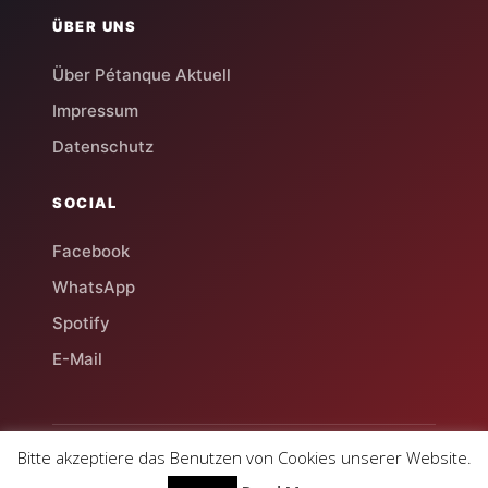
ÜBER UNS
Über Pétanque Aktuell
Impressum
Datenschutz
SOCIAL
Facebook
WhatsApp
Spotify
E-Mail
Bitte akzeptiere das Benutzen von Cookies unserer Website.
© 2026 Pétanque Aktuell
Deutschlands Magazin für Boule & Pétanque