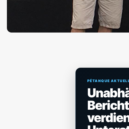
PÉTANQUE AKTUEL
Unabh
Berich
verdien