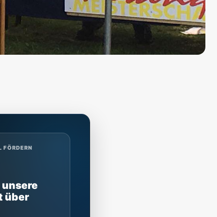
L FÖRDERN
 unsere
t über