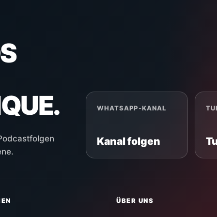
S
NQUE.
WHATSAPP-KANAL
TU
 Podcastfolgen
Kanal folgen
T
ene.
HEN
ÜBER UNS