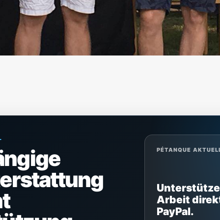
L
ängige
PÉTANQUE AKTUEL
terstattung
Unterstütze
t
Arbeit direk
PayPal.