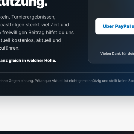
tützung.
keln, Turnierergebnissen,
castfolgen steckt viel Zeit und
Über PayPal 
freiwilligen Beitrag hilfst du uns
uell kostenlos, aktuell und
zuführen.
Vielen Dank für de
 ganz gleich in welcher Höhe.
 ohne Gegenleistung. Pétanque Aktuell ist nicht gemeinnützig und stellt keine