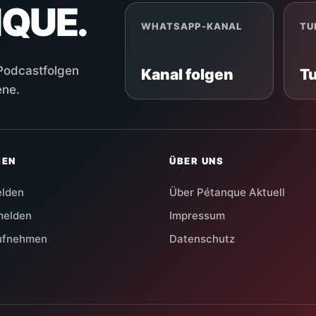
NQUE.
WHATSAPP-KANAL
TU
 Podcastfolgen
Kanal folgen
T
ene.
HEN
ÜBER UNS
elden
Über Pétanque Aktuell
melden
Impressum
aufnehmen
Datenschutz