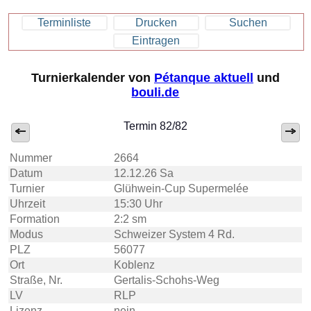
Terminliste
Drucken
Suchen
Eintragen
Turnierkalender von
Pétanque aktuell
und
bouli.de
Termin 82/82
Nummer
2664
Datum
12.12.26 Sa
Turnier
Glühwein-Cup Supermelée
Uhrzeit
15:30 Uhr
Formation
2:2 sm
Modus
Schweizer System 4 Rd.
PLZ
56077
Ort
Koblenz
Straße, Nr.
Gertalis-Schohs-Weg
LV
RLP
Lizenz
nein