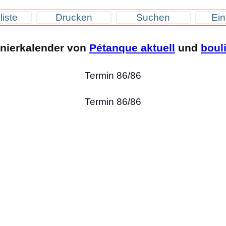
liste
Drucken
Suchen
Ein
rnierkalender von
Pétanque aktuell
und
boul
Termin 86/86
Termin 86/86