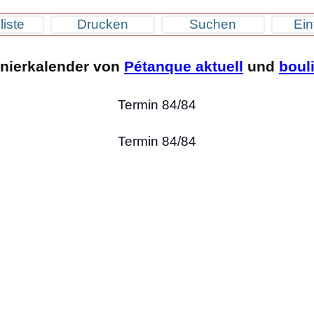
liste
Drucken
Suchen
Ein
rnierkalender von
Pétanque aktuell
und
boul
Termin 84/84
Termin 84/84