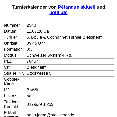
Turnierkalender von
Pétanque aktuell
und
bouli.de
Nummer
2543
Datum
11.07.26 Sa
Turnier
6. Boule & Cochonnet Turnier Bietigheim
Uhrzeit
09:45 Uhr
Formation
3:3
Modus
Schweizer System 4 Rd.
PLZ
76467
Ort
Bietigheim
Straße, Nr.
Stöckwiese 5
Google-
Karte
LV
BaWü
Lizenz
nein
Telefon-
0179/2918259
Kontakt
E-Mail-
hans-joerg@pfettscher.de