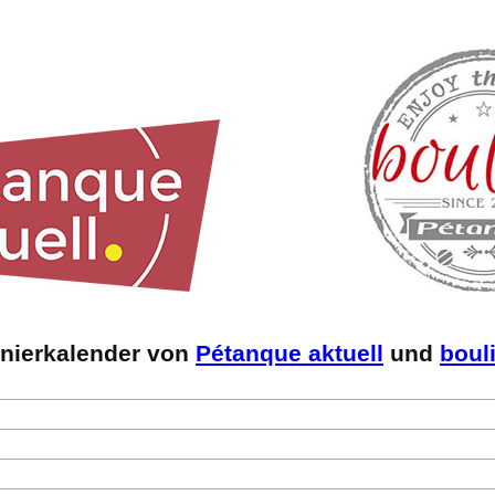
rnierkalender von
Pétanque aktuell
und
boul