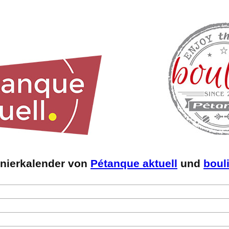
rnierkalender von
Pétanque aktuell
und
boul