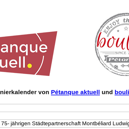
rnierkalender von
Pétanque aktuell
und
boul
r 75- jährigen Städtepartnerschaft Montbéliard Ludw