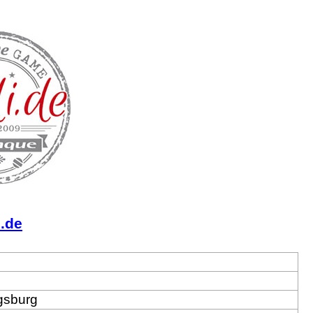
i.de
igsburg