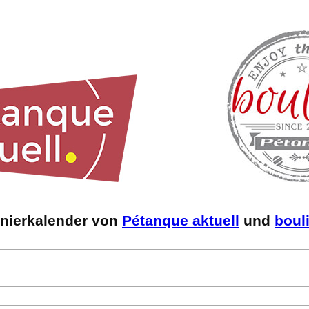
rnierkalender von
Pétanque aktuell
und
boul