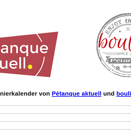
rnierkalender von
Pétanque aktuell
und
boul