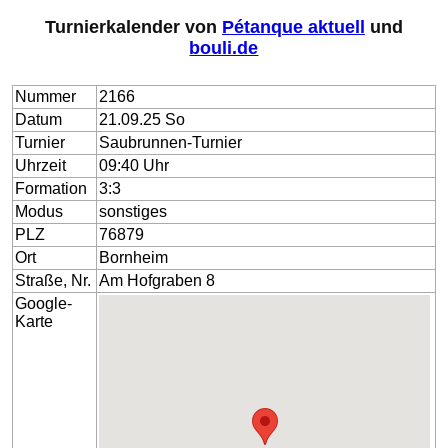
Turnierkalender von
Pétanque aktuell
und
bouli.de
Nummer
2166
Datum
21.09.25 So
Turnier
Saubrunnen-Turnier
Uhrzeit
09:40 Uhr
Formation
3:3
Modus
sonstiges
PLZ
76879
Ort
Bornheim
Straße, Nr.
Am Hofgraben 8
Google-
Karte